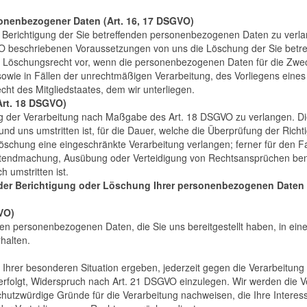
onenbezogener Daten (Art. 16, 17 DSGVO)
 Berichtigung der Sie betreﬀenden personenbezogenen Daten zu verlange
GVO beschriebenen Voraussetzungen von uns die Löschung der Sie bet
Löschungsrecht vor, wenn die personenbezogenen Daten für die Zweck
 sowie in Fällen der unrechtmäßigen Verarbeitung, des Vorliegens ein
t des Mitgliedstaates, dem wir unterliegen.
Art. 18 DSGVO)
g der Verarbeitung nach Maßgabe des Art. 18 DSGVO zu verlangen. Die
uns umstritten ist, für die Dauer, welche die Überprüfung der Richtigk
schung eine eingeschränkte Verarbeitung verlangen; ferner für den Fal
 Geltendmachung, Ausübung oder Verteidigung von Rechtsansprüchen be
 umstritten ist.
er Berichtigung oder Löschung Ihrer personenbezogenen Daten o
VO)
en personenbezogenen Daten, die Sie uns bereitgestellt haben, in ein
halten.
 Ihrer besonderen Situation ergeben, jederzeit gegen die Verarbeitun
VO erfolgt, Widerspruch nach Art. 21 DSGVO einzulegen. Wir werden di
schutzwürdige Gründe für die Verarbeitung nachweisen, die Ihre Intere