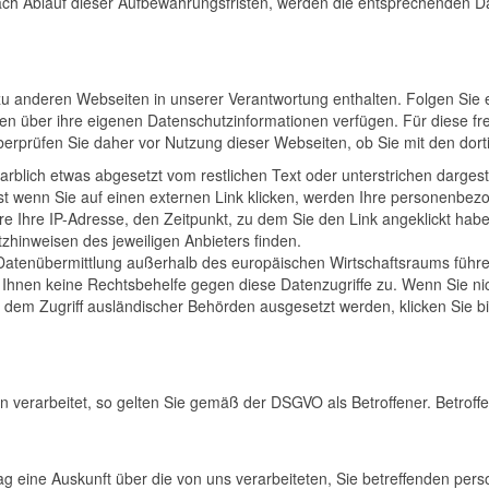
ch Ablauf dieser Aufbewahrungsfristen, werden die entsprechenden Da
zu anderen Webseiten in unserer Verantwortung enthalten. Folgen Sie
iten über ihre eigenen Datenschutzinformationen verfügen. Für diese
erprüfen Sie daher vor Nutzung dieser Webseiten, ob Sie mit den dort
rblich etwas abgesetzt vom restlichen Text oder unterstrichen dargeste
st wenn Sie auf einen externen Link klicken, werden Ihre personenbez
e Ihre IP-Adresse, den Zeitpunkt, zu dem Sie den Link angeklickt haben
tzhinweisen des jeweiligen Anbieters finden.
er Datenübermittlung außerhalb des europäischen Wirtschaftsraums füh
en Ihnen keine Rechtsbehelfe gegen diese Datenzugriffe zu. Wenn Sie
dem Zugriff ausländischer Behörden ausgesetzt werden, klicken Sie bit
verarbeitet, so gelten Sie gemäß der DSGVO als Betroffener. Betrof
trag eine Auskunft über die von uns verarbeiteten, Sie betreﬀenden 